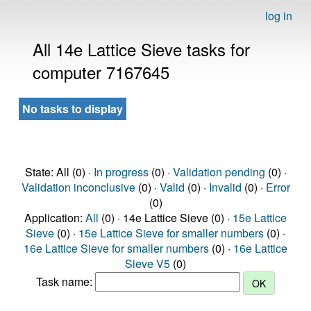
log in
All 14e Lattice Sieve tasks for
computer 7167645
No tasks to display
State: All (0) ·
In progress
(0) ·
Validation pending
(0) ·
Validation inconclusive
(0) ·
Valid
(0) ·
Invalid
(0) ·
Error
(0)
Application:
All
(0) · 14e Lattice Sieve (0) ·
15e Lattice
Sieve
(0) ·
15e Lattice Sieve for smaller numbers
(0) ·
16e Lattice Sieve for smaller numbers
(0) ·
16e Lattice
Sieve V5
(0)
Task name: