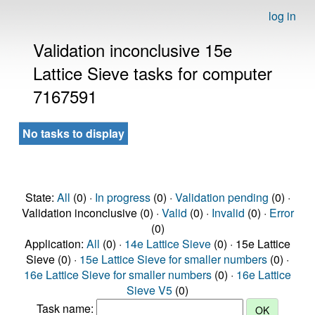
log in
Validation inconclusive 15e
Lattice Sieve tasks for computer
7167591
No tasks to display
State:
All
(0) ·
In progress
(0) ·
Validation pending
(0) ·
Validation inconclusive (0) ·
Valid
(0) ·
Invalid
(0) ·
Error
(0)
Application:
All
(0) ·
14e Lattice Sieve
(0) · 15e Lattice
Sieve (0) ·
15e Lattice Sieve for smaller numbers
(0) ·
16e Lattice Sieve for smaller numbers
(0) ·
16e Lattice
Sieve V5
(0)
Task name: