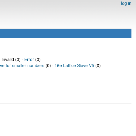
log in
 Invalid (0) ·
Error
(0)
eve for smaller numbers
(0) ·
16e Lattice Sieve V5
(0)