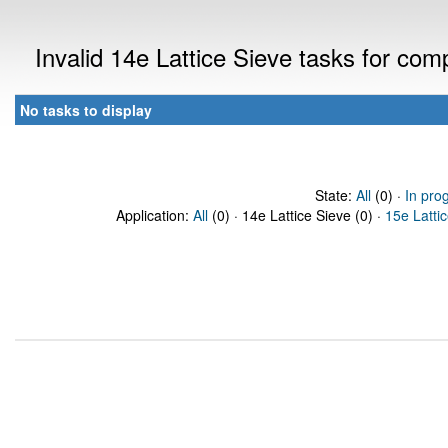
Invalid 14e Lattice Sieve tasks for co
No tasks to display
State:
All
(0) ·
In pro
Application:
All
(0) · 14e Lattice Sieve (0) ·
15e Latti