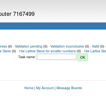
mputer 7167499
gress
(0) ·
Validation pending
(0) ·
Validation inconclusive
(0) ·
Valid
(0) ·
ce Sieve
(0) ·
15e Lattice Sieve for smaller numbers
(0) ·
16e Lattice Si
Task name:
Home
|
My Account
|
Message Boards