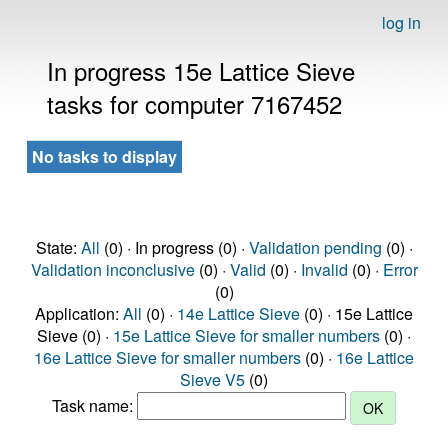
log in
In progress 15e Lattice Sieve
tasks for computer 7167452
No tasks to display
State:
All
(0) · In progress (0) ·
Validation pending
(0) ·
Validation inconclusive
(0) ·
Valid
(0) ·
Invalid
(0) ·
Error
(0)
Application:
All
(0) ·
14e Lattice Sieve
(0) · 15e Lattice
Sieve (0) ·
15e Lattice Sieve for smaller numbers
(0) ·
16e Lattice Sieve for smaller numbers
(0) ·
16e Lattice
Sieve V5
(0)
Task name: