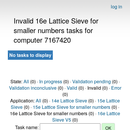
log in
Invalid 16e Lattice Sieve for
smaller numbers tasks for
computer 7167420
No tasks to display
State:
All
(0) ·
In progress
(0) ·
Validation pending
(0) ·
Validation inconclusive
(0) ·
Valid
(0) · Invalid (0) ·
Error
(0)
Application:
All
(0) ·
14e Lattice Sieve
(0) ·
15e Lattice
Sieve
(0) ·
15e Lattice Sieve for smaller numbers
(0) ·
16e Lattice Sieve for smaller numbers (0) ·
16e Lattice
Sieve V5
(0)
Task name: