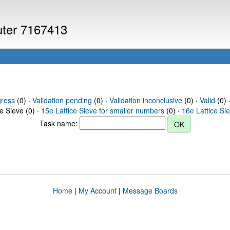
puter 7167413
gress
(0) ·
Validation pending
(0) ·
Validation inconclusive
(0) ·
Valid
(0) 
ce Sieve (0) ·
15e Lattice Sieve for smaller numbers
(0) ·
16e Lattice Si
Task name:
Home
|
My Account
|
Message Boards