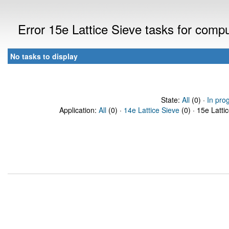
Error 15e Lattice Sieve tasks for com
No tasks to display
State:
All
(0) ·
In pro
Application:
All
(0) ·
14e Lattice Sieve
(0) · 15e Latti