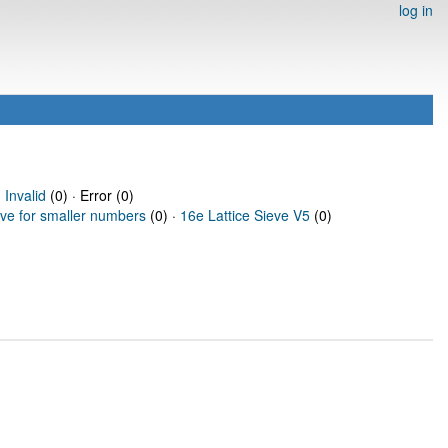
log in
·
Invalid
(0) · Error (0)
eve for smaller numbers
(0) ·
16e Lattice Sieve V5
(0)