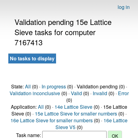
log in
Validation pending 15e Lattice
Sieve tasks for computer
7167413
No tasks to display
State:
All
(0) ·
In progress
(0) · Validation pending (0) ·
Validation inconclusive
(0) ·
Valid
(0) ·
Invalid
(0) ·
Error
(0)
Application:
All
(0) ·
14e Lattice Sieve
(0) · 15e Lattice
Sieve (0) ·
15e Lattice Sieve for smaller numbers
(0) ·
16e Lattice Sieve for smaller numbers
(0) ·
16e Lattice
Sieve V5
(0)
Task name: