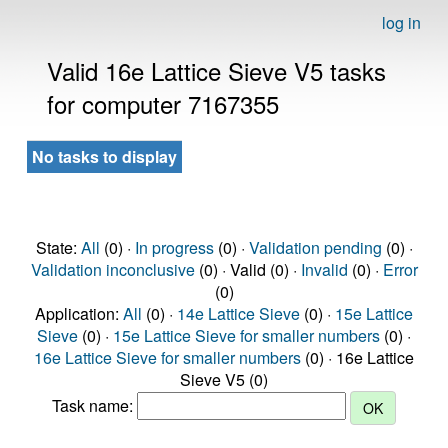
log in
Valid 16e Lattice Sieve V5 tasks
for computer 7167355
No tasks to display
State:
All
(0) ·
In progress
(0) ·
Validation pending
(0) ·
Validation inconclusive
(0) · Valid (0) ·
Invalid
(0) ·
Error
(0)
Application:
All
(0) ·
14e Lattice Sieve
(0) ·
15e Lattice
Sieve
(0) ·
15e Lattice Sieve for smaller numbers
(0) ·
16e Lattice Sieve for smaller numbers
(0) · 16e Lattice
Sieve V5 (0)
Task name: