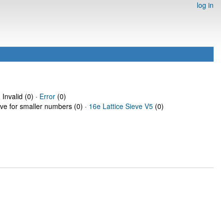
log in
 Invalid (0) ·
Error
(0)
eve for smaller numbers (0) ·
16e Lattice Sieve V5
(0)