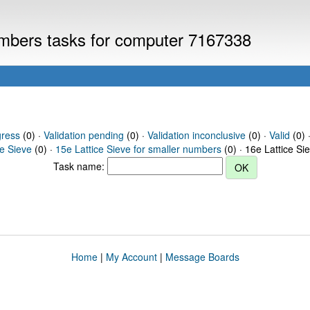
numbers tasks for computer 7167338
gress
(0) ·
Validation pending
(0) ·
Validation inconclusive
(0) ·
Valid
(0) ·
ce Sieve
(0) ·
15e Lattice Sieve for smaller numbers
(0) · 16e Lattice Si
Task name:
Home
|
My Account
|
Message Boards