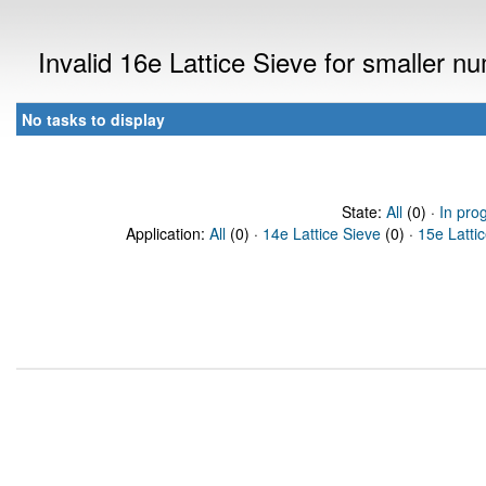
Invalid 16e Lattice Sieve for smaller 
No tasks to display
State:
All
(0) ·
In pro
Application:
All
(0) ·
14e Lattice Sieve
(0) ·
15e Latti