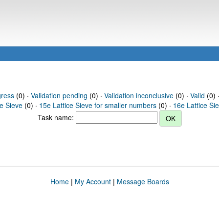
gress
(0) ·
Validation pending
(0) ·
Validation inconclusive
(0) ·
Valid
(0) 
ce Sieve
(0) ·
15e Lattice Sieve for smaller numbers
(0) ·
16e Lattice Si
Task name:
Home
|
My Account
|
Message Boards