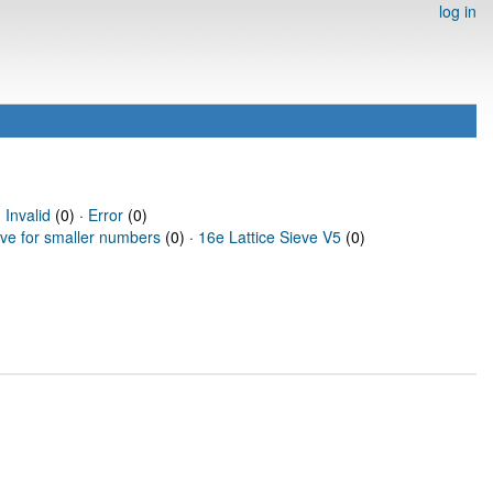
log in
·
Invalid
(0) ·
Error
(0)
eve for smaller numbers
(0) ·
16e Lattice Sieve V5
(0)