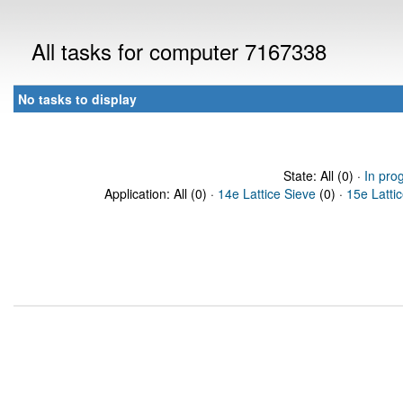
All tasks for computer 7167338
No tasks to display
State: All (0) ·
In pro
Application: All (0) ·
14e Lattice Sieve
(0) ·
15e Latti