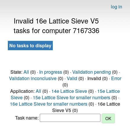
log in
Invalid 16e Lattice Sieve V5
tasks for computer 7167336
No tasks to display
State:
All
(0) ·
In progress
(0) ·
Validation pending
(0) ·
Validation inconclusive
(0) ·
Valid
(0) · Invalid (0) ·
Error
(0)
Application:
All
(0) ·
14e Lattice Sieve
(0) ·
15e Lattice
Sieve
(0) ·
15e Lattice Sieve for smaller numbers
(0) ·
16e Lattice Sieve for smaller numbers
(0) · 16e Lattice
Sieve V5 (0)
Task name: