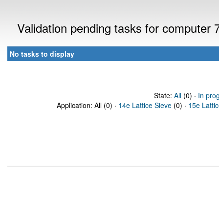
Validation pending tasks for computer
No tasks to display
State:
All
(0) ·
In pro
Application: All (0) ·
14e Lattice Sieve
(0) ·
15e Latti