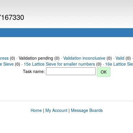
 7167330
gress
(0) · Validation pending (0) ·
Validation inconclusive
(0) ·
Valid
(0) 
ce Sieve
(0) ·
15e Lattice Sieve for smaller numbers
(0) ·
16e Lattice Si
Task name:
Home
|
My Account
|
Message Boards