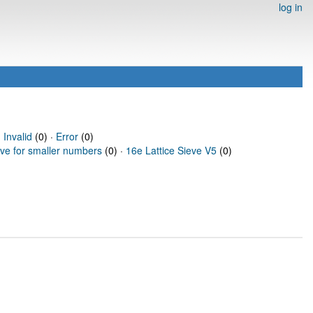
log in
·
Invalid
(0) ·
Error
(0)
eve for smaller numbers
(0) ·
16e Lattice Sieve V5
(0)