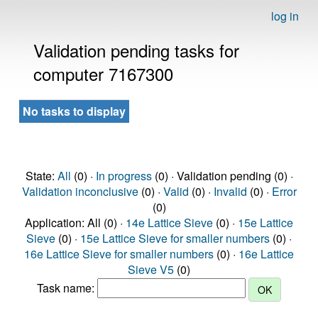
log in
Validation pending tasks for
computer 7167300
No tasks to display
State:
All
(0) ·
In progress
(0) · Validation pending (0) ·
Validation inconclusive
(0) ·
Valid
(0) ·
Invalid
(0) ·
Error
(0)
Application: All (0) ·
14e Lattice Sieve
(0) ·
15e Lattice
Sieve
(0) ·
15e Lattice Sieve for smaller numbers
(0) ·
16e Lattice Sieve for smaller numbers
(0) ·
16e Lattice
Sieve V5
(0)
Task name: