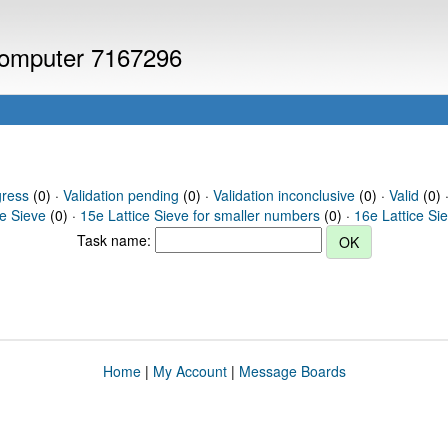
 computer 7167296
gress
(0) ·
Validation pending
(0) ·
Validation inconclusive
(0) ·
Valid
(0) ·
ce Sieve
(0) ·
15e Lattice Sieve for smaller numbers
(0) ·
16e Lattice Si
Task name:
Home
|
My Account
|
Message Boards