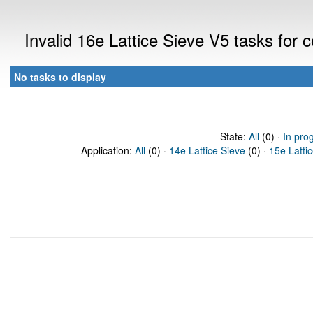
Invalid 16e Lattice Sieve V5 tasks for
No tasks to display
State:
All
(0) ·
In pro
Application:
All
(0) ·
14e Lattice Sieve
(0) ·
15e Latti