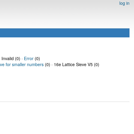
log in
 Invalid (0) ·
Error
(0)
eve for smaller numbers
(0) · 16e Lattice Sieve V5 (0)