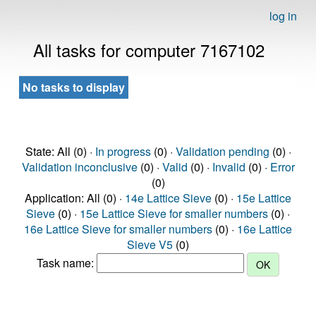
log in
All tasks for computer 7167102
No tasks to display
State: All (0) ·
In progress
(0) ·
Validation pending
(0) ·
Validation inconclusive
(0) ·
Valid
(0) ·
Invalid
(0) ·
Error
(0)
Application: All (0) ·
14e Lattice Sieve
(0) ·
15e Lattice
Sieve
(0) ·
15e Lattice Sieve for smaller numbers
(0) ·
16e Lattice Sieve for smaller numbers
(0) ·
16e Lattice
Sieve V5
(0)
Task name: