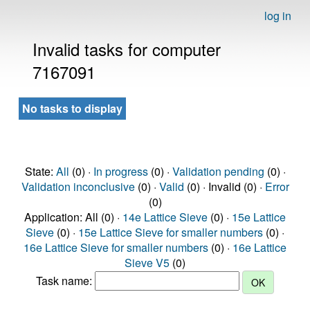
log in
Invalid tasks for computer
7167091
No tasks to display
State:
All
(0) ·
In progress
(0) ·
Validation pending
(0) ·
Validation inconclusive
(0) ·
Valid
(0) · Invalid (0) ·
Error
(0)
Application: All (0) ·
14e Lattice Sieve
(0) ·
15e Lattice
Sieve
(0) ·
15e Lattice Sieve for smaller numbers
(0) ·
16e Lattice Sieve for smaller numbers
(0) ·
16e Lattice
Sieve V5
(0)
Task name: