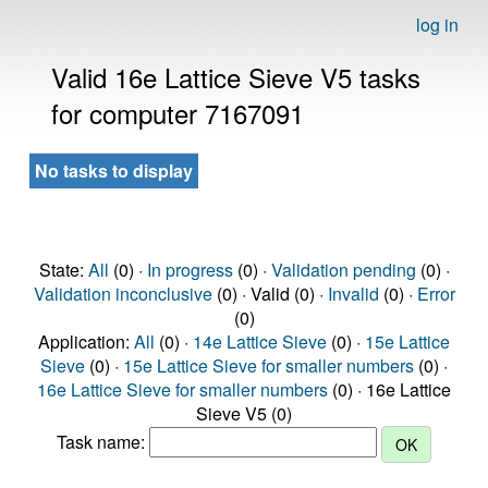
log in
Valid 16e Lattice Sieve V5 tasks
for computer 7167091
No tasks to display
State:
All
(0) ·
In progress
(0) ·
Validation pending
(0) ·
Validation inconclusive
(0) · Valid (0) ·
Invalid
(0) ·
Error
(0)
Application:
All
(0) ·
14e Lattice Sieve
(0) ·
15e Lattice
Sieve
(0) ·
15e Lattice Sieve for smaller numbers
(0) ·
16e Lattice Sieve for smaller numbers
(0) · 16e Lattice
Sieve V5 (0)
Task name: