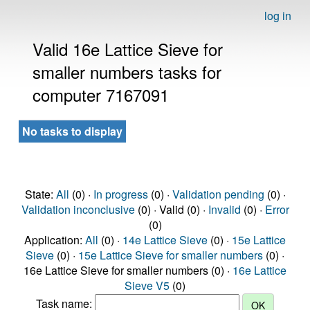
log in
Valid 16e Lattice Sieve for
smaller numbers tasks for
computer 7167091
No tasks to display
State:
All
(0) ·
In progress
(0) ·
Validation pending
(0) ·
Validation inconclusive
(0) · Valid (0) ·
Invalid
(0) ·
Error
(0)
Application:
All
(0) ·
14e Lattice Sieve
(0) ·
15e Lattice
Sieve
(0) ·
15e Lattice Sieve for smaller numbers
(0) ·
16e Lattice Sieve for smaller numbers (0) ·
16e Lattice
Sieve V5
(0)
Task name: