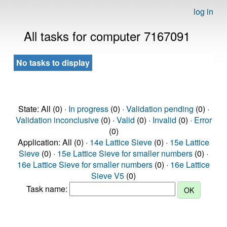
log in
All tasks for computer 7167091
No tasks to display
State: All (0) ·
In progress
(0) ·
Validation pending
(0) ·
Validation inconclusive
(0) ·
Valid
(0) ·
Invalid
(0) ·
Error
(0)
Application: All (0) ·
14e Lattice Sieve
(0) ·
15e Lattice
Sieve
(0) ·
15e Lattice Sieve for smaller numbers
(0) ·
16e Lattice Sieve for smaller numbers
(0) ·
16e Lattice
Sieve V5
(0)
Task name: