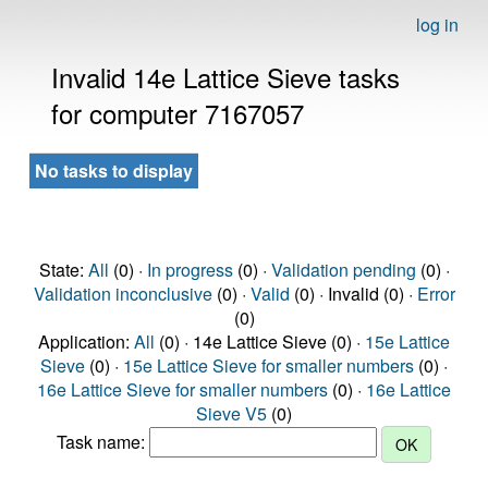
log in
Invalid 14e Lattice Sieve tasks
for computer 7167057
No tasks to display
State:
All
(0) ·
In progress
(0) ·
Validation pending
(0) ·
Validation inconclusive
(0) ·
Valid
(0) · Invalid (0) ·
Error
(0)
Application:
All
(0) · 14e Lattice Sieve (0) ·
15e Lattice
Sieve
(0) ·
15e Lattice Sieve for smaller numbers
(0) ·
16e Lattice Sieve for smaller numbers
(0) ·
16e Lattice
Sieve V5
(0)
Task name: