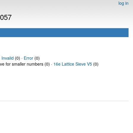
log in
7057
·
Invalid
(0) ·
Error
(0)
eve for smaller numbers (0) ·
16e Lattice Sieve V5
(0)