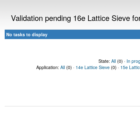
Validation pending 16e Lattice Sieve f
No tasks to display
State:
All
(0) ·
In pro
Application:
All
(0) ·
14e Lattice Sieve
(0) ·
15e Latti