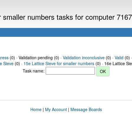
or smaller numbers tasks for computer 716
gress
(0) · Validation pending (0) ·
Validation inconclusive
(0) ·
Valid
(0) 
ce Sieve
(0) ·
15e Lattice Sieve for smaller numbers
(0) · 16e Lattice Si
Task name:
Home
|
My Account
|
Message Boards