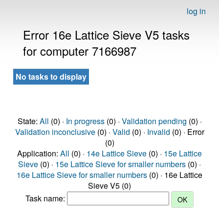
log in
Error 16e Lattice Sieve V5 tasks
for computer 7166987
No tasks to display
State:
All
(0) ·
In progress
(0) ·
Validation pending
(0) ·
Validation inconclusive
(0) ·
Valid
(0) ·
Invalid
(0) · Error
(0)
Application:
All
(0) ·
14e Lattice Sieve
(0) ·
15e Lattice
Sieve
(0) ·
15e Lattice Sieve for smaller numbers
(0) ·
16e Lattice Sieve for smaller numbers
(0) · 16e Lattice
Sieve V5 (0)
Task name: