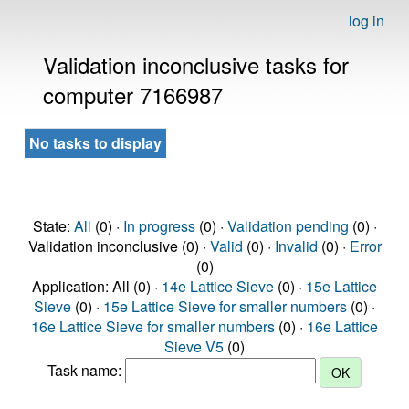
log in
Validation inconclusive tasks for
computer 7166987
No tasks to display
State:
All
(0) ·
In progress
(0) ·
Validation pending
(0) ·
Validation inconclusive (0) ·
Valid
(0) ·
Invalid
(0) ·
Error
(0)
Application: All (0) ·
14e Lattice Sieve
(0) ·
15e Lattice
Sieve
(0) ·
15e Lattice Sieve for smaller numbers
(0) ·
16e Lattice Sieve for smaller numbers
(0) ·
16e Lattice
Sieve V5
(0)
Task name: