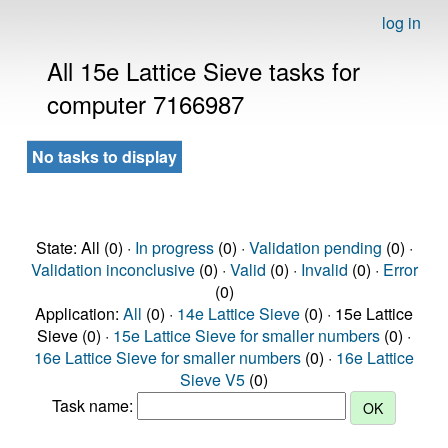
log in
All 15e Lattice Sieve tasks for
computer 7166987
No tasks to display
State: All (0) ·
In progress
(0) ·
Validation pending
(0) ·
Validation inconclusive
(0) ·
Valid
(0) ·
Invalid
(0) ·
Error
(0)
Application:
All
(0) ·
14e Lattice Sieve
(0) · 15e Lattice
Sieve (0) ·
15e Lattice Sieve for smaller numbers
(0) ·
16e Lattice Sieve for smaller numbers
(0) ·
16e Lattice
Sieve V5
(0)
Task name: