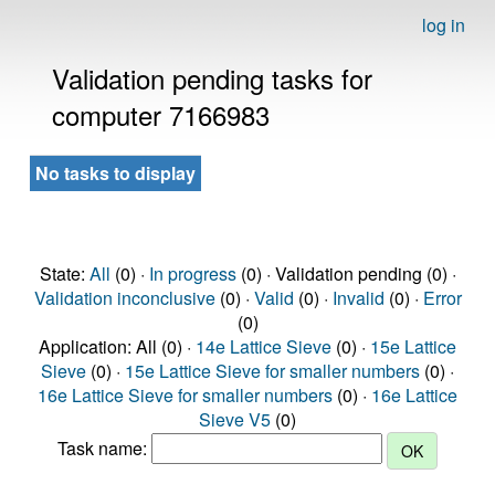
log in
Validation pending tasks for
computer 7166983
No tasks to display
State:
All
(0) ·
In progress
(0) · Validation pending (0) ·
Validation inconclusive
(0) ·
Valid
(0) ·
Invalid
(0) ·
Error
(0)
Application: All (0) ·
14e Lattice Sieve
(0) ·
15e Lattice
Sieve
(0) ·
15e Lattice Sieve for smaller numbers
(0) ·
16e Lattice Sieve for smaller numbers
(0) ·
16e Lattice
Sieve V5
(0)
Task name: