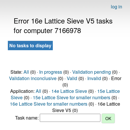
log in
Error 16e Lattice Sieve V5 tasks
for computer 7166978
No tasks to display
State:
All
(0) ·
In progress
(0) ·
Validation pending
(0) ·
Validation inconclusive
(0) ·
Valid
(0) ·
Invalid
(0) · Error
(0)
Application:
All
(0) ·
14e Lattice Sieve
(0) ·
15e Lattice
Sieve
(0) ·
15e Lattice Sieve for smaller numbers
(0) ·
16e Lattice Sieve for smaller numbers
(0) · 16e Lattice
Sieve V5 (0)
Task name: