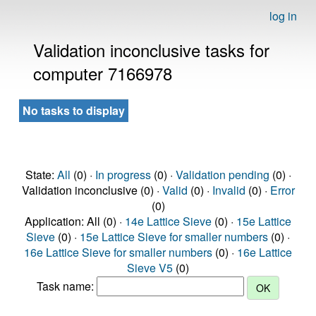
log in
Validation inconclusive tasks for
computer 7166978
No tasks to display
State:
All
(0) ·
In progress
(0) ·
Validation pending
(0) ·
Validation inconclusive (0) ·
Valid
(0) ·
Invalid
(0) ·
Error
(0)
Application: All (0) ·
14e Lattice Sieve
(0) ·
15e Lattice
Sieve
(0) ·
15e Lattice Sieve for smaller numbers
(0) ·
16e Lattice Sieve for smaller numbers
(0) ·
16e Lattice
Sieve V5
(0)
Task name: