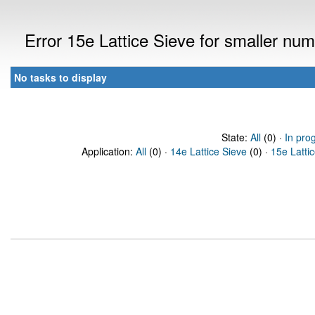
Error 15e Lattice Sieve for smaller n
No tasks to display
State:
All
(0) ·
In pro
Application:
All
(0) ·
14e Lattice Sieve
(0) ·
15e Latti