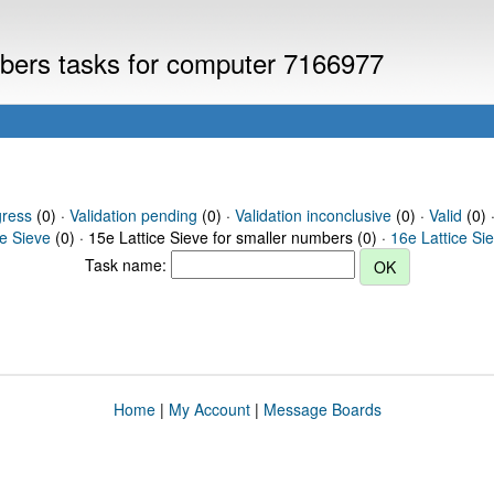
umbers tasks for computer 7166977
gress
(0) ·
Validation pending
(0) ·
Validation inconclusive
(0) ·
Valid
(0) 
ce Sieve
(0) · 15e Lattice Sieve for smaller numbers (0) ·
16e Lattice Si
Task name:
Home
|
My Account
|
Message Boards