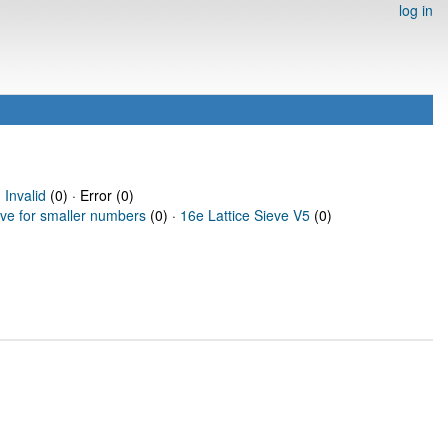
log in
·
Invalid
(0) · Error (0)
eve for smaller numbers
(0) ·
16e Lattice Sieve V5
(0)