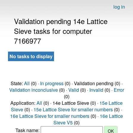
log in
Validation pending 14e Lattice
Sieve tasks for computer
7166977
No tasks to display
State:
All
(0) ·
In progress
(0) · Validation pending (0) ·
Validation inconclusive
(0) ·
Valid
(0) ·
Invalid
(0) ·
Error
(0)
Application:
All
(0) · 14e Lattice Sieve (0) ·
15e Lattice
Sieve
(0) ·
15e Lattice Sieve for smaller numbers
(0) ·
16e Lattice Sieve for smaller numbers
(0) ·
16e Lattice
Sieve V5
(0)
Task name: