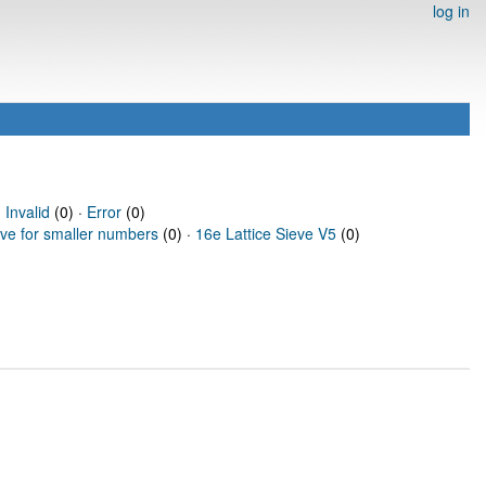
log in
·
Invalid
(0) ·
Error
(0)
eve for smaller numbers
(0) ·
16e Lattice Sieve V5
(0)