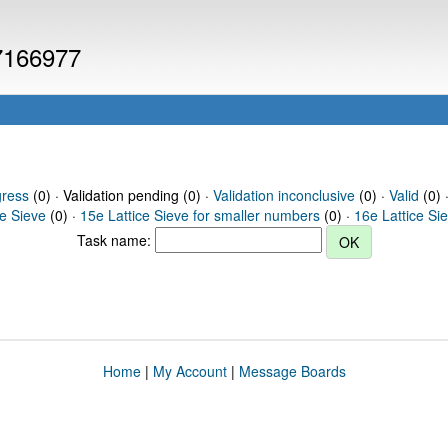
 7166977
gress
(0) · Validation pending (0) ·
Validation inconclusive
(0) ·
Valid
(0) 
ce Sieve
(0) ·
15e Lattice Sieve for smaller numbers
(0) ·
16e Lattice Si
Task name:
Home
|
My Account
|
Message Boards