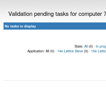
Validation pending tasks for computer
No tasks to display
State:
All
(0) ·
In pro
Application: All (0) ·
14e Lattice Sieve
(0) ·
15e Latti