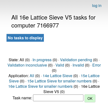
log in
All 16e Lattice Sieve V5 tasks for
computer 7166977
No tasks to display
State: All (0) ·
In progress
(0) ·
Validation pending
(0) ·
Validation inconclusive
(0) ·
Valid
(0) ·
Invalid
(0) ·
Error
(0)
Application:
All
(0) ·
14e Lattice Sieve
(0) ·
15e Lattice
Sieve
(0) ·
15e Lattice Sieve for smaller numbers
(0) ·
16e Lattice Sieve for smaller numbers
(0) · 16e Lattice
Sieve V5 (0)
Task name: