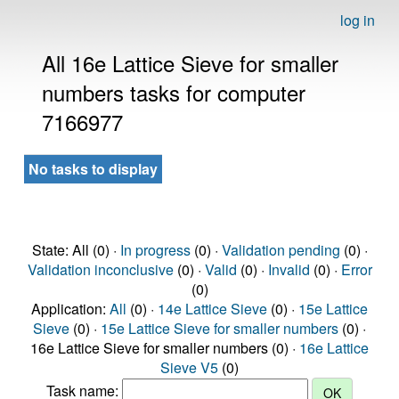
log in
All 16e Lattice Sieve for smaller
numbers tasks for computer
7166977
No tasks to display
State: All (0) ·
In progress
(0) ·
Validation pending
(0) ·
Validation inconclusive
(0) ·
Valid
(0) ·
Invalid
(0) ·
Error
(0)
Application:
All
(0) ·
14e Lattice Sieve
(0) ·
15e Lattice
Sieve
(0) ·
15e Lattice Sieve for smaller numbers
(0) ·
16e Lattice Sieve for smaller numbers (0) ·
16e Lattice
Sieve V5
(0)
Task name: