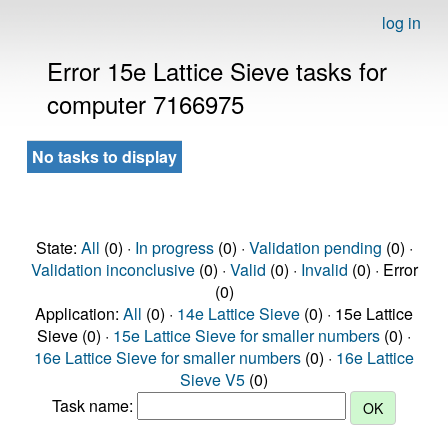
log in
Error 15e Lattice Sieve tasks for
computer 7166975
No tasks to display
State:
All
(0) ·
In progress
(0) ·
Validation pending
(0) ·
Validation inconclusive
(0) ·
Valid
(0) ·
Invalid
(0) · Error
(0)
Application:
All
(0) ·
14e Lattice Sieve
(0) · 15e Lattice
Sieve (0) ·
15e Lattice Sieve for smaller numbers
(0) ·
16e Lattice Sieve for smaller numbers
(0) ·
16e Lattice
Sieve V5
(0)
Task name: