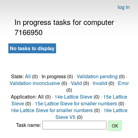
log in
In progress tasks for computer
7166950
No tasks to display
State:
All
(0) · In progress (0) ·
Validation pending
(0) ·
Validation inconclusive
(0) ·
Valid
(0) ·
Invalid
(0) ·
Error
(0)
Application: All (0) ·
14e Lattice Sieve
(0) ·
15e Lattice
Sieve
(0) ·
15e Lattice Sieve for smaller numbers
(0) ·
16e Lattice Sieve for smaller numbers
(0) ·
16e Lattice
Sieve V5
(0)
Task name: