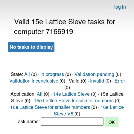
log in
Valid 15e Lattice Sieve tasks for
computer 7166919
No tasks to display
State:
All
(0) ·
In progress
(0) ·
Validation pending
(0) ·
Validation inconclusive
(0) · Valid (0) ·
Invalid
(0) ·
Error
(0)
Application:
All
(0) ·
14e Lattice Sieve
(0) · 15e Lattice
Sieve (0) ·
15e Lattice Sieve for smaller numbers
(0) ·
16e Lattice Sieve for smaller numbers
(0) ·
16e Lattice
Sieve V5
(0)
Task name: