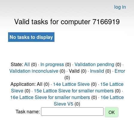
log in
Valid tasks for computer 7166919
No tasks to display
State:
All
(0) ·
In progress
(0) ·
Validation pending
(0) ·
Validation inconclusive
(0) · Valid (0) ·
Invalid
(0) ·
Error
(0)
Application: All (0) ·
14e Lattice Sieve
(0) ·
15e Lattice
Sieve
(0) ·
15e Lattice Sieve for smaller numbers
(0) ·
16e Lattice Sieve for smaller numbers
(0) ·
16e Lattice
Sieve V5
(0)
Task name: