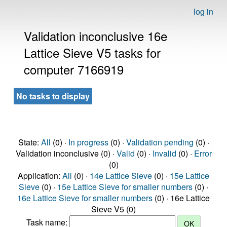
log in
Validation inconclusive 16e
Lattice Sieve V5 tasks for
computer 7166919
No tasks to display
State:
All
(0) ·
In progress
(0) ·
Validation pending
(0) ·
Validation inconclusive (0) ·
Valid
(0) ·
Invalid
(0) ·
Error
(0)
Application:
All
(0) ·
14e Lattice Sieve
(0) ·
15e Lattice
Sieve
(0) ·
15e Lattice Sieve for smaller numbers
(0) ·
16e Lattice Sieve for smaller numbers
(0) · 16e Lattice
Sieve V5 (0)
Task name: