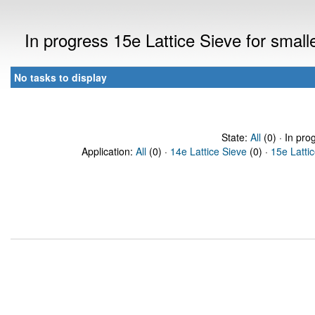
In progress 15e Lattice Sieve for sma
No tasks to display
State:
All
(0) · In pro
Application:
All
(0) ·
14e Lattice Sieve
(0) ·
15e Latti