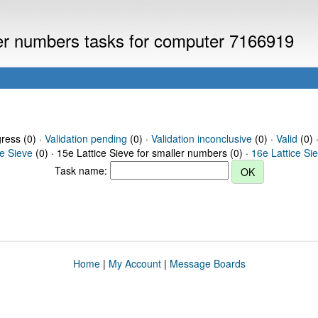
ller numbers tasks for computer 7166919
gress (0) ·
Validation pending
(0) ·
Validation inconclusive
(0) ·
Valid
(0) 
ce Sieve
(0) · 15e Lattice Sieve for smaller numbers (0) ·
16e Lattice Si
Task name:
Home
|
My Account
|
Message Boards