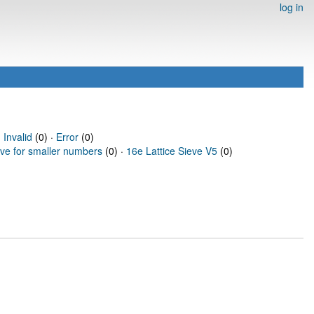
log in
·
Invalid
(0) ·
Error
(0)
eve for smaller numbers
(0) ·
16e Lattice Sieve V5
(0)