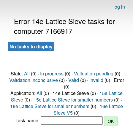
log in
Error 14e Lattice Sieve tasks for
computer 7166917
No tasks to display
State:
All
(0) ·
In progress
(0) ·
Validation pending
(0) ·
Validation inconclusive
(0) ·
Valid
(0) ·
Invalid
(0) · Error
(0)
Application:
All
(0) · 14e Lattice Sieve (0) ·
15e Lattice
Sieve
(0) ·
15e Lattice Sieve for smaller numbers
(0) ·
16e Lattice Sieve for smaller numbers
(0) ·
16e Lattice
Sieve V5
(0)
Task name: