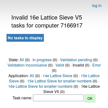
log in
Invalid 16e Lattice Sieve V5
tasks for computer 7166917
No tasks to display
State:
All
(0) ·
In progress
(0) ·
Validation pending
(0) ·
Validation inconclusive
(0) ·
Valid
(0) · Invalid (0) ·
Error
(0)
Application:
All
(0) ·
14e Lattice Sieve
(0) ·
15e Lattice
Sieve
(0) ·
15e Lattice Sieve for smaller numbers
(0) ·
16e Lattice Sieve for smaller numbers
(0) · 16e Lattice
Sieve V5 (0)
Task name: