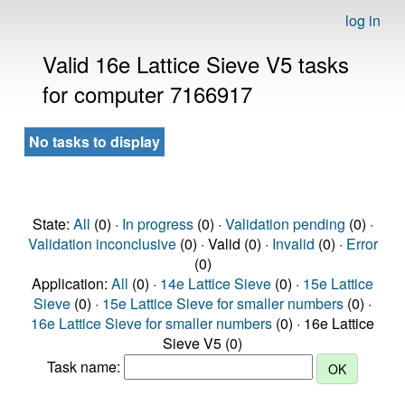
log in
Valid 16e Lattice Sieve V5 tasks
for computer 7166917
No tasks to display
State:
All
(0) ·
In progress
(0) ·
Validation pending
(0) ·
Validation inconclusive
(0) · Valid (0) ·
Invalid
(0) ·
Error
(0)
Application:
All
(0) ·
14e Lattice Sieve
(0) ·
15e Lattice
Sieve
(0) ·
15e Lattice Sieve for smaller numbers
(0) ·
16e Lattice Sieve for smaller numbers
(0) · 16e Lattice
Sieve V5 (0)
Task name: