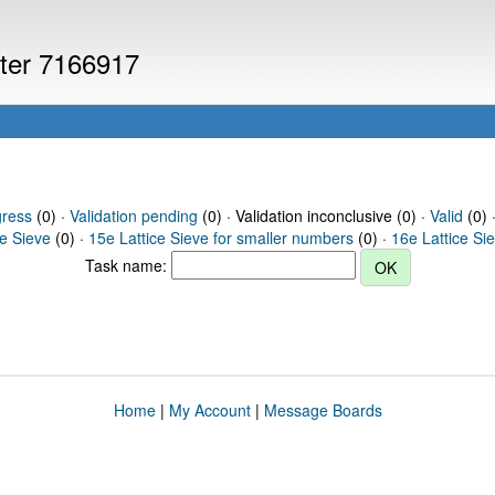
uter 7166917
gress
(0) ·
Validation pending
(0) · Validation inconclusive (0) ·
Valid
(0) 
ce Sieve
(0) ·
15e Lattice Sieve for smaller numbers
(0) ·
16e Lattice Si
Task name:
Home
|
My Account
|
Message Boards