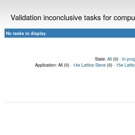
Validation inconclusive tasks for comp
No tasks to display
State:
All
(0) ·
In pro
Application: All (0) ·
14e Lattice Sieve
(0) ·
15e Latti