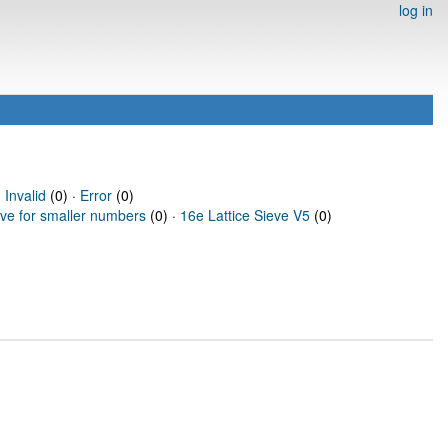
log in
·
Invalid
(0) ·
Error
(0)
eve for smaller numbers
(0) ·
16e Lattice Sieve V5
(0)