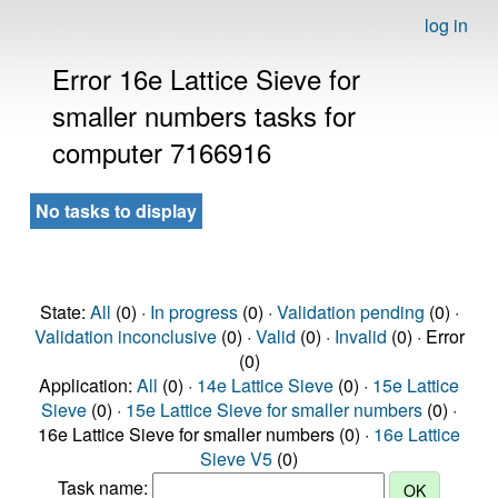
log in
Error 16e Lattice Sieve for
smaller numbers tasks for
computer 7166916
No tasks to display
State:
All
(0) ·
In progress
(0) ·
Validation pending
(0) ·
Validation inconclusive
(0) ·
Valid
(0) ·
Invalid
(0) · Error
(0)
Application:
All
(0) ·
14e Lattice Sieve
(0) ·
15e Lattice
Sieve
(0) ·
15e Lattice Sieve for smaller numbers
(0) ·
16e Lattice Sieve for smaller numbers (0) ·
16e Lattice
Sieve V5
(0)
Task name: