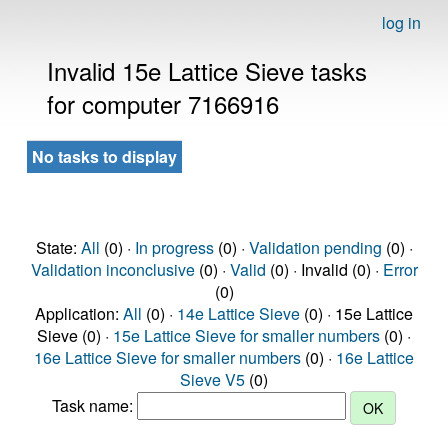
log in
Invalid 15e Lattice Sieve tasks
for computer 7166916
No tasks to display
State:
All
(0) ·
In progress
(0) ·
Validation pending
(0) ·
Validation inconclusive
(0) ·
Valid
(0) · Invalid (0) ·
Error
(0)
Application:
All
(0) ·
14e Lattice Sieve
(0) · 15e Lattice
Sieve (0) ·
15e Lattice Sieve for smaller numbers
(0) ·
16e Lattice Sieve for smaller numbers
(0) ·
16e Lattice
Sieve V5
(0)
Task name: