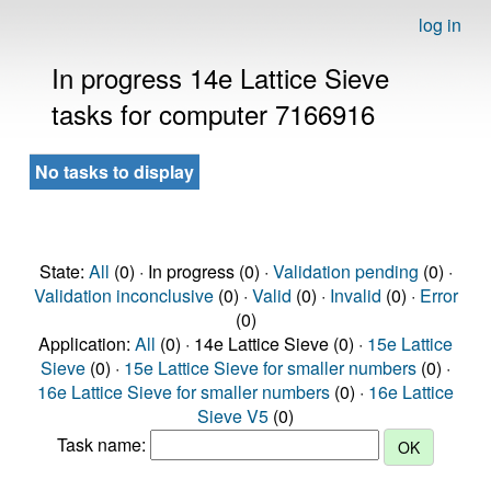
log in
In progress 14e Lattice Sieve
tasks for computer 7166916
No tasks to display
State:
All
(0) · In progress (0) ·
Validation pending
(0) ·
Validation inconclusive
(0) ·
Valid
(0) ·
Invalid
(0) ·
Error
(0)
Application:
All
(0) · 14e Lattice Sieve (0) ·
15e Lattice
Sieve
(0) ·
15e Lattice Sieve for smaller numbers
(0) ·
16e Lattice Sieve for smaller numbers
(0) ·
16e Lattice
Sieve V5
(0)
Task name: