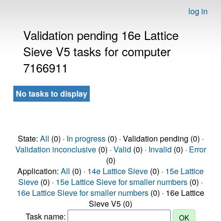
log in
Validation pending 16e Lattice
Sieve V5 tasks for computer
7166911
No tasks to display
State:
All
(0) ·
In progress
(0) · Validation pending (0) ·
Validation inconclusive
(0) ·
Valid
(0) ·
Invalid
(0) ·
Error
(0)
Application:
All
(0) ·
14e Lattice Sieve
(0) ·
15e Lattice
Sieve
(0) ·
15e Lattice Sieve for smaller numbers
(0) ·
16e Lattice Sieve for smaller numbers
(0) · 16e Lattice
Sieve V5 (0)
Task name: