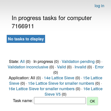
log in
In progress tasks for computer
7166911
No tasks to display
State:
All
(0) · In progress (0) ·
Validation pending
(0) ·
Validation inconclusive
(0) ·
Valid
(0) ·
Invalid
(0) ·
Error
(0)
Application: All (0) ·
14e Lattice Sieve
(0) ·
15e Lattice
Sieve
(0) ·
15e Lattice Sieve for smaller numbers
(0) ·
16e Lattice Sieve for smaller numbers
(0) ·
16e Lattice
Sieve V5
(0)
Task name: