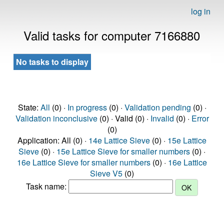
log in
Valid tasks for computer 7166880
No tasks to display
State:
All
(0) ·
In progress
(0) ·
Validation pending
(0) ·
Validation inconclusive
(0) · Valid (0) ·
Invalid
(0) ·
Error
(0)
Application: All (0) ·
14e Lattice Sieve
(0) ·
15e Lattice
Sieve
(0) ·
15e Lattice Sieve for smaller numbers
(0) ·
16e Lattice Sieve for smaller numbers
(0) ·
16e Lattice
Sieve V5
(0)
Task name: