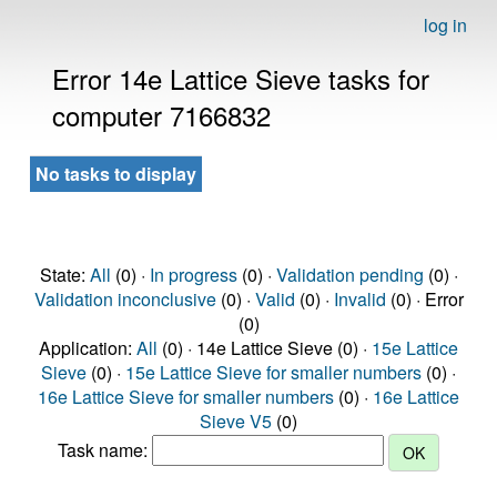
log in
Error 14e Lattice Sieve tasks for
computer 7166832
No tasks to display
State:
All
(0) ·
In progress
(0) ·
Validation pending
(0) ·
Validation inconclusive
(0) ·
Valid
(0) ·
Invalid
(0) · Error
(0)
Application:
All
(0) · 14e Lattice Sieve (0) ·
15e Lattice
Sieve
(0) ·
15e Lattice Sieve for smaller numbers
(0) ·
16e Lattice Sieve for smaller numbers
(0) ·
16e Lattice
Sieve V5
(0)
Task name: