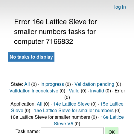
log in
Error 16e Lattice Sieve for
smaller numbers tasks for
computer 7166832
No tasks to display
State:
All
(0) ·
In progress
(0) ·
Validation pending
(0) ·
Validation inconclusive
(0) ·
Valid
(0) ·
Invalid
(0) · Error
(0)
Application:
All
(0) ·
14e Lattice Sieve
(0) ·
15e Lattice
Sieve
(0) ·
15e Lattice Sieve for smaller numbers
(0) ·
16e Lattice Sieve for smaller numbers (0) ·
16e Lattice
Sieve V5
(0)
Task name: